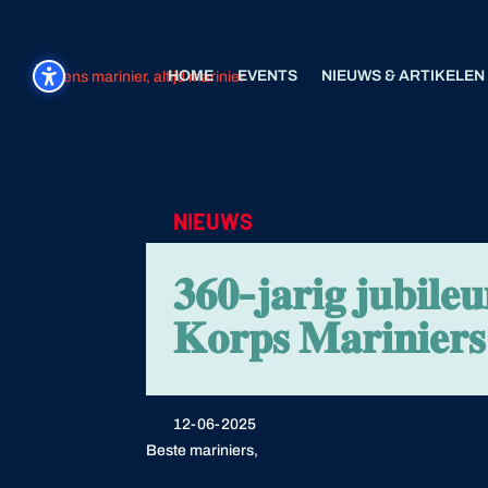
HOME
EVENTS
NIEUWS & ARTIKELEN
NIEUWS
𝟑𝟔𝟎-𝐣𝐚𝐫𝐢𝐠 𝐣𝐮𝐛𝐢𝐥𝐞
𝐊𝐨𝐫𝐩𝐬 𝐌𝐚𝐫𝐢𝐧𝐢𝐞𝐫𝐬⁣⁣
12-06-2025
Beste mariniers,⁣⁣