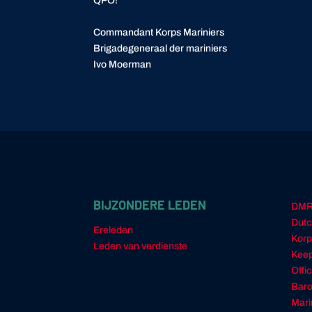
QPO!⁣⁣
Commandant Korps Mariniers⁣⁣
Brigadegeneraal der mariniers⁣⁣
Ivo Moerman⁣⁣
BIJZONDERE LEDEN
DM
Dutc
Ereleden
Korp
Leden van verdienste
Keep
Offi
Baro
Mari