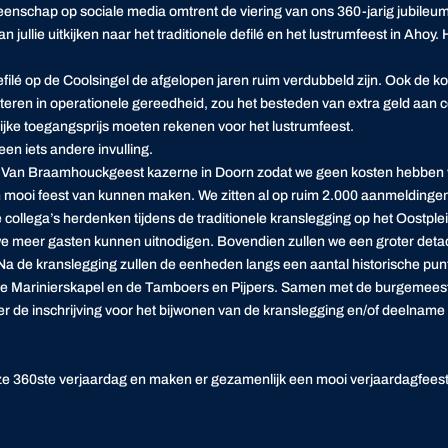
nschap op sociale media omtrent de viering van ons 360-jarig jubileu
an jullie uitkijken naar het traditionele defilé en het lustrumfeest in Ahoy.
efilé op de Coolsingel de afgelopen jaren ruim verdubbeld zijn. Ook de ko
teren in operationele gereedheid, zou het besteden van extra geld aan ce
ke toegangsprijs moeten rekenen voor het lustrumfeest.⁣⁣
n iets andere invulling.
de Van Braamhouckgeest kazerne in Doorn zodat we geen kosten hebben vo
 mooi feest van kunnen maken. We zitten al op ruim 2.000 aanmeldingen d
e collega’s herdenken tijdens de traditionele kranslegging op het Oostple
 we meer gasten kunnen uitnodigen. Bovendien zullen we een groter deta
 Na de kranslegging zullen de eenheden langs een aantal historische pu
e Marinierskapel en de Tamboers en Pijpers. Samen met de burgemeeste
ver de inschrijving voor het bijwonen van de kranslegging en/of deelnam
nze 360ste verjaardag en maken er gezamenlijk een mooi verjaardagfeest van