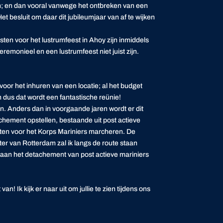
m; en dan vooral vanwege het ontbreken van een
 Het besluit om daar dit jubileumjaar van af te wijken
sten voor het lustrumfeest in Ahoy zijn inmiddels
remonieel en een lustrumfeest niet juist zijn.
or het inhuren van een locatie; al het budget
us dat wordt een fantastische reünie!⁣⁣
in. Anders dan in voorgaande jaren wordt er dit
chement opstellen, bestaande uit post actieve
nten voor het Korps Mariniers marcheren. De
r van Rotterdam zal ik langs de route staan
e aan het detachement van post actieve mariniers
! Ik kijk er naar uit om jullie te zien tijdens ons