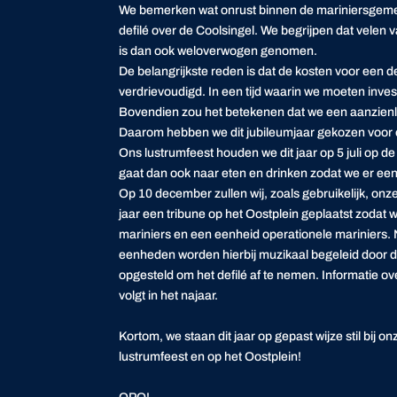
We bemerken wat onrust binnen de mariniersgemee
defilé over de Coolsingel.⁣⁣ We begrijpen dat velen v
is dan ook weloverwogen genomen.
De belangrijkste reden is dat de kosten voor een d
verdrievoudigd. In een tijd waarin we moeten inves
Bovendien zou het betekenen dat we een aanzienlij
Daarom hebben we dit jubileumjaar gekozen voor ee
Ons lustrumfeest houden we dit jaar op 5 juli op 
gaat dan ook naar eten en drinken zodat we er een
Op 10 december zullen wij, zoals gebruikelijk, onz
jaar een tribune op het Oostplein geplaatst zodat
mariniers en een eenheid operationele mariniers.
eenheden worden hierbij muzikaal begeleid door d
opgesteld om het defilé af te nemen. Informatie o
volgt in het najaar.⁣⁣
Kortom, we staan dit jaar op gepast wijze stil bij o
lustrumfeest en op het Oostplein!⁣⁣