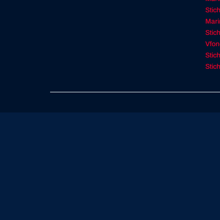
Stic
Mar
Stic
Vfon
Stic
Stic