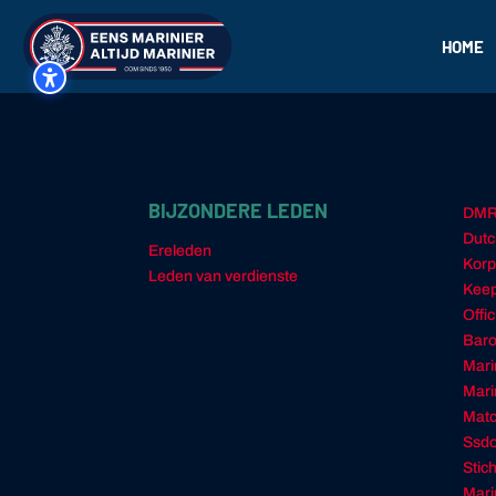
HOME
BIJZONDERE LEDEN
DM
Dutc
Ereleden
Korp
Leden van verdienste
Keep
Offi
Baro
Mari
Mari
Matc
Ssd
Stic
Mari