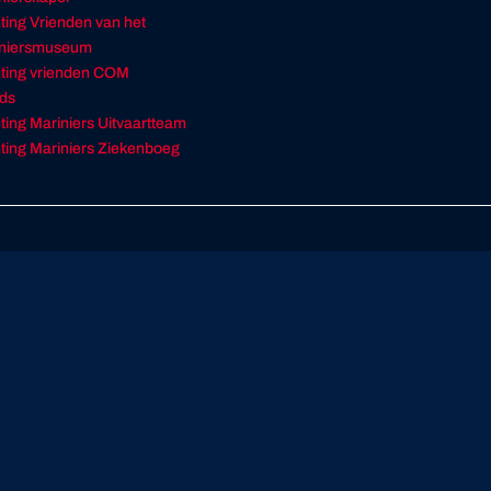
hting Vrienden van het
iniersmuseum
hting vrienden COM
ds
hting Mariniers Uitvaartteam
hting Mariniers Ziekenboeg