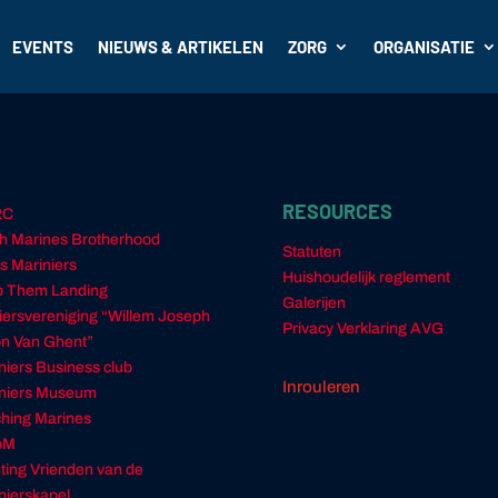
EVENTS
NIEUWS & ARTIKELEN
ZORG
ORGANISATIE
RESOURCES
RC
h Marines Brotherhood
Statuten
s Mariniers
Huishoudelijk reglement
 Them Landing
Galerijen
ciersvereniging “Willem Joseph
Privacy Verklaring AVG
n Van Ghent”
niers Business club
Inrouleren
niers Museum
hing Marines
oM
hting Vrienden van de
nierskapel