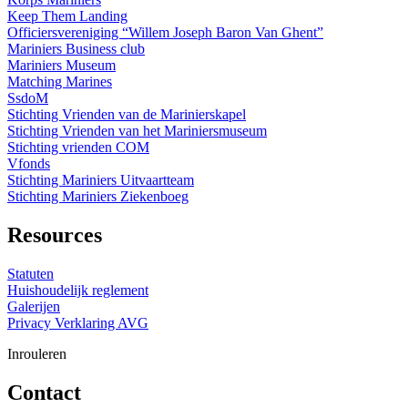
Keep Them Landing
Officiersvereniging “Willem Joseph Baron Van Ghent”
Mariniers Business club
Mariniers Museum
Matching Marines
SsdoM
Stichting Vrienden van de Marinierskapel
Stichting Vrienden van het Mariniersmuseum
Stichting vrienden COM
Vfonds
Stichting Mariniers Uitvaartteam
Stichting Mariniers Ziekenboeg
Resources
Statuten
Huishoudelijk reglement
Galerijen
Privacy Verklaring AVG
Inrouleren
Contact