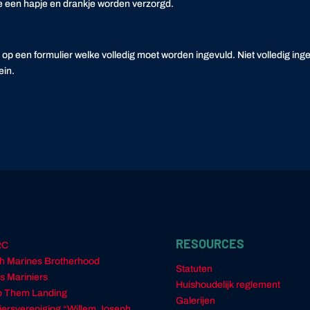
ne een hapje en drankje worden verzorgd.
e op een formulier welke volledig moet worden ingevuld. Niet volledig in
ein.
RESOURCES
RC
h Marines Brotherhood
Statuten
s Mariniers
Huishoudelijk reglement
 Them Landing
Galerijen
ciersvereniging “Willem Joseph