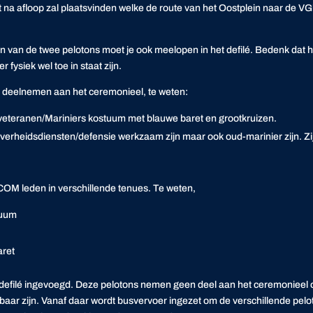
 na afloop zal plaatsvinden welke de route van het Oostplein naar de VG
n van de twee pelotons moet je ook meelopen in het defilé. Bedenk dat h
r fysiek wel toe in staat zijn.
M deelnemen aan het ceremonieel, te weten:
veteranen/Mariniers kostuum met blauwe baret en grootkruizen.
 overheidsdiensten/defensie werkzaam zijn maar ook oud-marinier zijn. Z
OM leden in verschillende tenues. Te weten,
tuum
aret
defilé ingevoegd. Deze pelotons nemen geen deel aan het ceremonieel o
ar zijn. Vanaf daar wordt busvervoer ingezet om de verschillende pelot