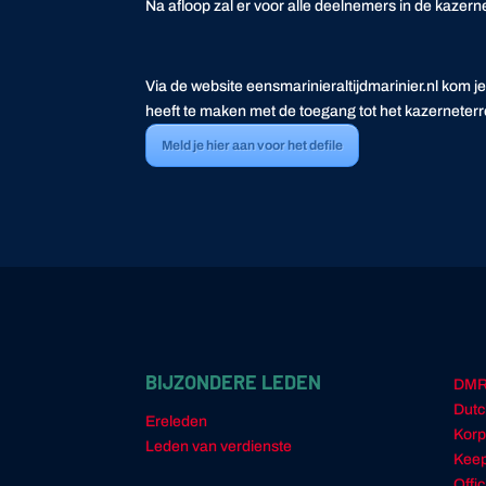
Na afloop zal er voor alle deelnemers in de kazer
Via de website eensmarinieraltijdmarinier.nl kom j
heeft te maken met de toegang tot het kazerneterr
Meld je hier aan voor het defile
BIJZONDERE LEDEN
DM
Dutc
Ereleden
Korp
Leden van verdienste
Keep
Offi