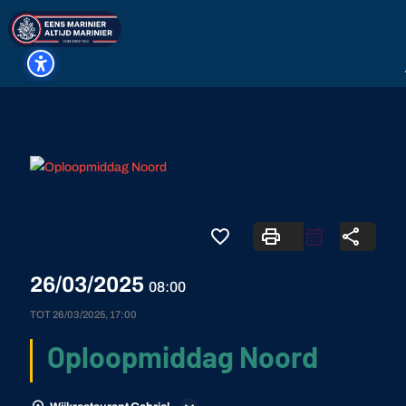
favorite_border
print
share
26/03/2025
08:00
TOT
26/03/2025, 17:00
Oploopmiddag Noord