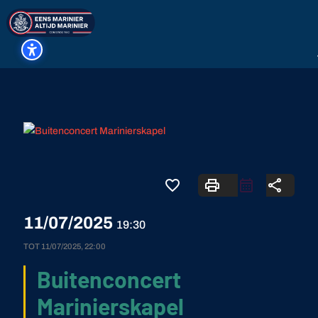
favorite_border
print
share
11/07/2025
19:30
TOT
11/07/2025, 22:00
Buitenconcert
Marinierskapel