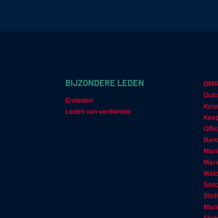
BIJZONDERE LEDEN
DM
Dutc
Ereleden
Korp
Leden van verdienste
Keep
Offi
Baro
Mari
Mari
Matc
Ssd
Stic
Mari