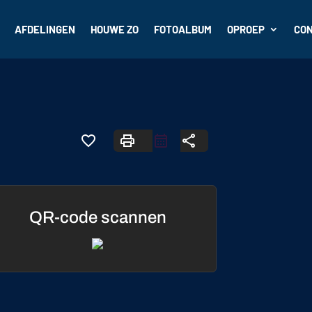
AFDELINGEN
HOUWE ZO
FOTOALBUM
OPROEP
CO
favorite_border
print
share
QR-code scannen