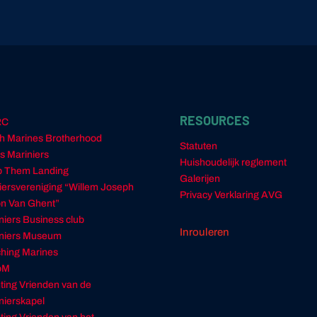
RESOURCES
RC
h Marines Brotherhood
Statuten
s Mariniers
Huishoudelijk reglement
 Them Landing
Galerijen
ciersvereniging “Willem Joseph
Privacy Verklaring AVG
n Van Ghent”
niers Business club
Inrouleren
niers Museum
hing Marines
oM
hting Vrienden van de
nierskapel