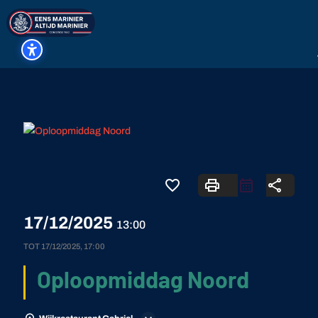
favorite_border
print
share
17/12/2025
13:00
TOT
17/12/2025, 17:00
Oploopmiddag Noord