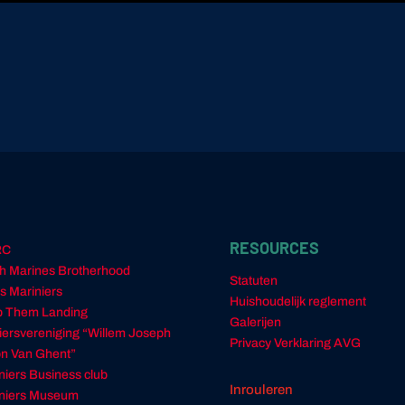
RESOURCES
RC
h Marines Brotherhood
Statuten
s Mariniers
Huishoudelijk reglement
 Them Landing
Galerijen
ciersvereniging “Willem Joseph
Privacy Verklaring AVG
n Van Ghent”
niers Business club
Inrouleren
niers Museum