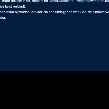
en, maar ook om inzet, respect en kameraadschap. Twee eeuwenoude korp
ies lang verbindt.
 een extra bijzonder karakter. Na een uitdagende week viel de eindoverw
der.