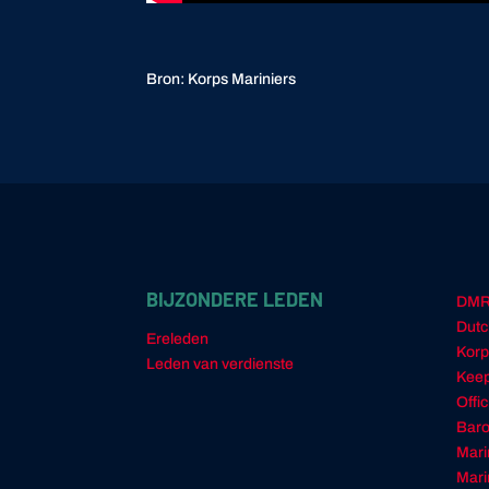
Bron: Korps Mariniers
BIJZONDERE LEDEN
DM
Dutc
Ereleden
Korp
Leden van verdienste
Keep
Offi
Baro
Mari
Mari