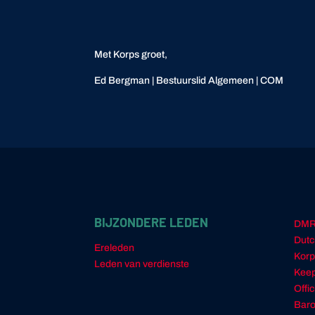
Met Korps groet,
Ed Bergman | Bestuurslid Algemeen | COM
BIJZONDERE LEDEN
DM
Dutc
Ereleden
Korp
Leden van verdienste
Keep
Offi
Baro