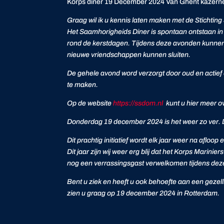
Korps diner 19 December 2024 Van Ghent kazern
Graag wil ik u kennis laten maken met de Stichtin
Het Saamhorigheids Diner is spontaan ontstaan i
rond de kerstdagen. Tijdens deze avonden kunnen 
nieuwe vriendschappen kunnen sluiten.
De gehele avond word verzorgt door oud en actief
te maken.
Op de website
https://ssdom.nl
kunt u hier meer ov
Donderdag 19 december 2024 is het weer zo ver. D
Dit prachtig initiatief wordt elk jaar weer na aflo
Dit jaar zijn wij weer erg blij dat het Korps Mari
nog een verrassingsgast verwelkomen tijdens de
Bent u ziek en heeft u ook behoefte aan een gezell
zien u graag op 19 december 2024 in Rotterdam.