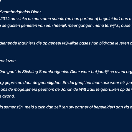
e
g Saamhorigheids Diner.
n 2014 om zieke en eenzame sobats (en hun partner of begeleider) ee
de gasten genieten van een heerlijk meer gangen menu terwijl zij oude
dienende Mariniers die op geheel vrijwillige bases hun bijdrage levere
er lezen.
an gaat de Stichting Saamhorigheids Diner weer het jaarlijkse event or
op erg geprezen door de genodigden. En dat geeft het team ook weer elk ja
niers ons de mogelijkheid geeft om de Johan de Witt Zaal te gebruiken op 
ze avond.
ig samenzijn, meld u zich dan zelf (en uw partner of begeleider) aan via 