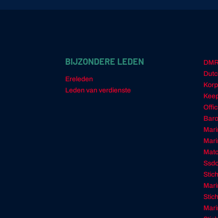
BIJZONDERE LEDEN
DM
Dutc
Ereleden
Korp
Leden van verdienste
Keep
Offi
Baro
Mari
Mari
Matc
Ssd
Stic
Mari
Stic
Mar