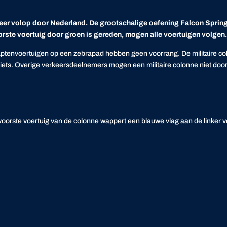
eer volop door Nederland. De grootschalige oefening Falcon Spring z
rste voertuig door groen is gereden, mogen alle voertuigen volgen. 
captenvoertuigen op een zebrapad hebben geen voorrang. De militaire co
nog iets. Overige verkeersdeelnemers mogen een militaire colonne niet doo
n
 voorste voertuig van de colonne wappert een blauwe vlag aan de linker vo