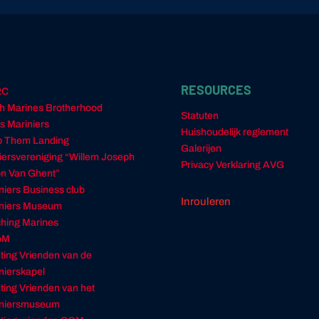
RESOURCES
RC
h Marines Brotherhood
Statuten
s Mariniers
Huishoudelijk reglement
 Them Landing
Galerijen
ciersvereniging “Willem Joseph
Privacy Verklaring AVG
n Van Ghent”
niers Business club
Inrouleren
niers Museum
hing Marines
oM
hting Vrienden van de
nierskapel
hting Vrienden van het
iniersmuseum