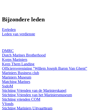
Bijzondere leden
Ereleden
Leden van verdienste
DMRC
Dutch Marines Brotherhood
Korps Mariniers
Keep Them Landing
Officiersvereniging “Willem Joseph Baron Van Ghent”
Mariniers Business club
Mariniers Museum
Matching Marines
SsdoM
Stichting Vrienden van de Marinierskapel
Stichting Vrienden van het Mariniersmuseum
Stichting vrienden COM
Vfonds
Stichting Mariniers Uitvaartteam