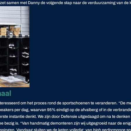
 zet samen met Danny de volgende stap naar de verduurzaming van de ke
naal
nteresseerd om het proces rond de sportschoenen te veranderen. “De men
neakers per dag, waarvan 95% eindigt op de afvalberg of in de verbrand
in eerste instantie denkt. We zijn door Defensie uitgedaagd om na te den
ee bezig is. “Van handmatig demonteren zijn wij uitgegroeid naar de enige
singen. Vandaag sluiten we de keten volledig: van
high performance
sp