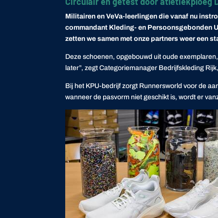
Circulair én getest door atletiekploeg 
Militairen en VeVa-leerlingen die vanaf nu ins
commandant Kleding- en Persoonsgebonden Uitru
zetten we samen met onze partners weer een sta
Deze schoenen, opgebouwd uit oude exemplaren, zi
later”, zegt Categoriemanager Bedrijfskleding Rijk
Bij het KPU-bedrijf zorgt
Runnersworld
voor de aan
wanneer de pasvorm niet geschikt is, wordt er va