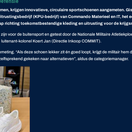
Defensie
tromen, krijgen innovatieve, circulaire sportschoenen aangemeten. G
stingsbedrijf (KPU-bedrijf) van Commando Materieel en IT, het ee
p richting toekomstbestendige kleding en uitrusting voor de krijg
jn voor de buitensport en getest door de Nationale Militaire Atletiekp
, luitenant-kolonel Koert Jan (Directie Inkoop COMMIT).
meting. “Als deze schoen lekker zit én goed loopt, krijgt de militair hem d
nzelfsprekend gekeken naar alternatieven”, aldus de categoriemanager.