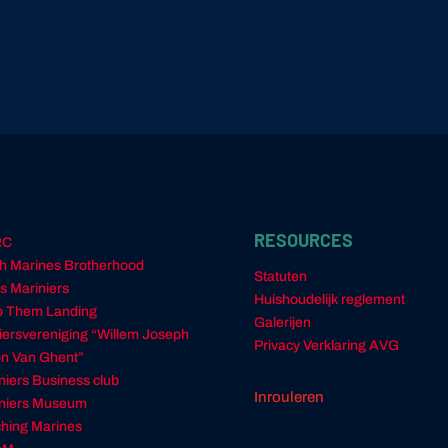
RESOURCES
RC
h Marines Brotherhood
Statuten
s Mariniers
Huishoudelijk reglement
 Them Landing
Galerijen
ciersvereniging “Willem Joseph
Privacy Verklaring AVG
n Van Ghent”
niers Business club
Inrouleren
niers Museum
hing Marines