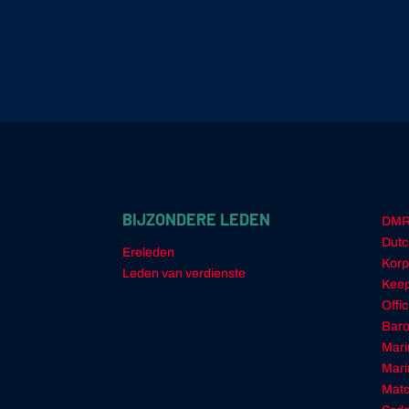
BIJZONDERE LEDEN
DM
Dutc
Ereleden
Korp
Leden van verdienste
Keep
Offi
Baro
Mari
Mari
Matc