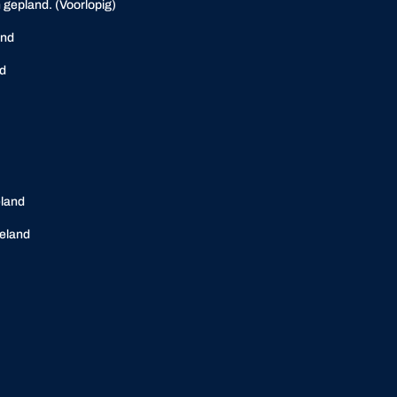
 gepland. (Voorlopig)
and
nd
eland
eland