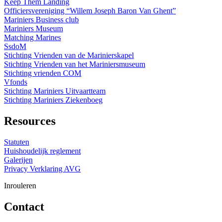
Keep Them Landing
Officiersvereniging “Willem Joseph Baron Van Ghent”
Mariniers Business club
Mariniers Museum
Matching Marines
SsdoM
Stichting Vrienden van de Marinierskapel
Stichting Vrienden van het Mariniersmuseum
Stichting vrienden COM
Vfonds
Stichting Mariniers Uitvaartteam
Stichting Mariniers Ziekenboeg
Resources
Statuten
Huishoudelijk reglement
Galerijen
Privacy Verklaring AVG
Inrouleren
Contact