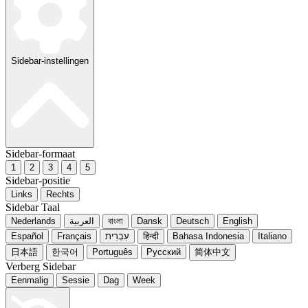
Sidebar-instellingen
Sidebar-formaat
1
2
3
4
5
Sidebar-positie
Links
Rechts
Sidebar Taal
Nederlands
العربية
বাংলা
Dansk
Deutsch
English
Español
Français
עִבְרִית
हिन्दी
Bahasa Indonesia
Italiano
日本語
한국어
Português
Русский
简体中文
Verberg Sidebar
Eenmalig
Sessie
Dag
Week