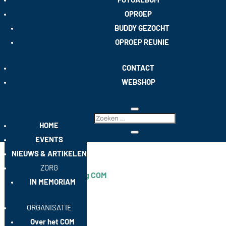
OPROEP
BUDDY GEZOCHT
OPROEP REUNIE
CONTACT
WEBSHOP
HOME
EVENTS
NIEUWS & ARTIKELEN
ZORG
Naamsverandering COM
IN MEMORIAM
🟦 NAAMSVERANDERING COM De Ledenraad van het
COM heeft gisteren besloten om de naam van onze
ORGANISATIE
vereniging te wijzigen: 👉 Van Contact Oud- en Actief
Dienende Mariniers 👉 Naar Contact Mariniers Deze stap
Over het COM