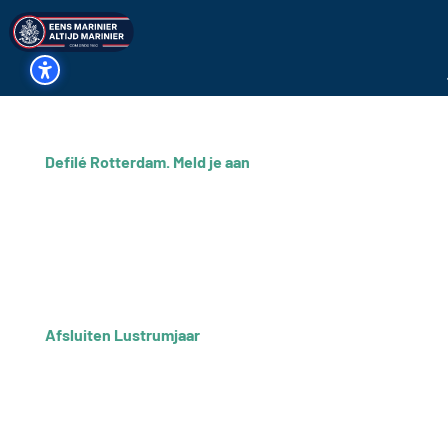
Defilé Rotterdam. Meld je aan
Op 10 december 2025 sluiten we het bijzondere
lustrumjaar 360 jaar Korps Mariniers en 75 jaar COM af
met een ceremonieel bij het standbeeld op het Oostplein
in Rotterdam, gevolgd door een defilé richting de VG-
kazerne. Ben jij COM-lid of oud-marinier en wil je...
Afsluiten Lustrumjaar
Op 10 december 2025 zal het lustrumjaar 360 jaar Korps
Mariniers en 75 jaar COM worden afgesloten. Dit zal
gebeuren tijdens het gebruikelijke ceremonieel bij ons
standbeeld op het Oostplein in aanwezigheid van CKM en
de burgemeester van Rotterdam. Deze 2 pelotons...