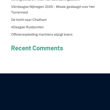
Vierdaagse Nijmegen 2026 – Missie geslaagd voor Het
Torrennest
De tocht naar Chatham
4Daagse Rustpunten
Officiersopleiding mariniers wijzigt koers
Recent Comments
Geen reacties om weer te geven.