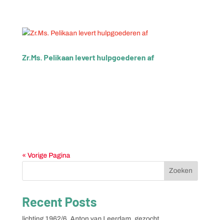
Kleding- en Persoonsgebonden Uitrustingsbedrijf...
Zr.Ms. Pelikaan levert hulpgoederen af
Zr.Ms. Pelikaan heeft voor de tweede keer hulpgoederen
afgeleverd op Jamaica. Het ging onder meer om
voertuigen en noodtenten. De vracht bestond verder uit
onder meer 150.000 blikken voedsel, medische
hulpmiddelen en andere basisbehoeften zoals lampen
op...
« Vorige Pagina
Zoeken
Recent Posts
lichting 1962/6, Anton van Leerdam, gezocht