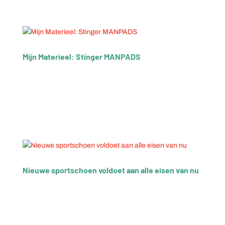
Mijn Materieel: Stinger MANPADS
Korps Mariniers oefent op Kreta met luchtdoelraket ‘Alle
schutters hebben een tactical hit gescoord’ Duizenden
burgermedewerkers en militairen bij het Commando
Materieel en IT zetten zich dagelijks in om het best
mogelijke materieel en de beste IT voor onze militairen...
Nieuwe sportschoen voldoet aan alle eisen van nu
Circulair én getest door atletiekploeg Defensie Militairen
en VeVa-leerlingen die vanaf nu instromen, krijgen
innovatieve, circulaire sportschoenen aangemeten.
Gisteren presenteerde kolonel Jan Vonk, commandant